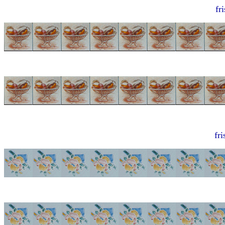
fr
fri